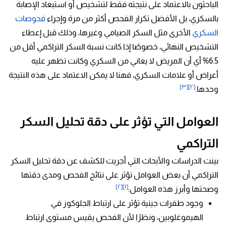
الباحثون بالاعتماد على نتيجته فقط لتشخيص أو استبعاد الإصابة
بالسكري، بل الأفضل تكرار الفحص أكثر من مرة وإجراء
فحوصات
السكري
الأخرى مثل السكر الصيامي وغيرها، وذلك قبل إعطاء
التشخيص النهائي، خصوصًا إذا كانت نسبة السكر التراكمي أقل من
6.5% أي أن المريض لا يعاني من السكري وكانت تظهر عليه
أعراض أو علامات السكري، فهنا لا يمكن الاعتماد على هذه النتيجة
[٣]
[٢]
وحدها.
العوامل التي تؤثر على دقة تحليل السكر
التراكمي
بينت الدراسات والأبحاث التي أجريت للكشف عن دقة تحليل السكر
التراكمي أن بعض العوامل تؤثر على نتائج الفحص ومدى دقتها
[٢]
[١]
وصحتها وأبرز هذه العوامل:
وجود طفرات جينية تؤثر على ارتباط الجلوكوز في
الهيموغلوبين، ونظرًا لأن الفحص يقيس مستوى ارتباط