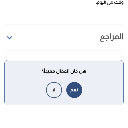
وقت من اليوم.
المراجع
أ
ب
,
niddk
,
"The A1C Test & Race/Ethnicity"
^
Retrieved 26/7/2024. Edited.
هل كان المقال مفيداً؟
أ
ب
ت
"Understanding A1C: Levels, Normal Range,
^
and More"
,
healthline
, Retrieved 26/7/2024. Edited.
نعم
لا
"Hemoglobin A1c Not Reliable in Diagnosing Type
↑
2 Diabetes"
,
healthcentral
, Retrieved 26/7/2024.
Edited.
,
mayoclinic
, Retrieved 26/7/2024.
"Diabetes"
↑