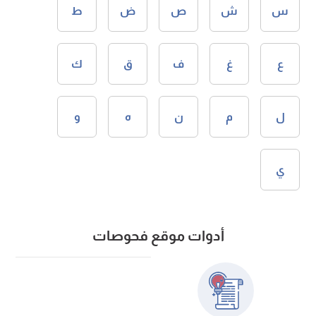
س
ش
ص
ض
ط
ع
غ
ف
ق
ك
ل
م
ن
ه
و
ي
أدوات موقع فحوصات