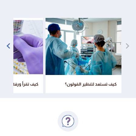
كيف تستعد لتنظير القولون؟
كيف تقرأ ورقة نتائج ت