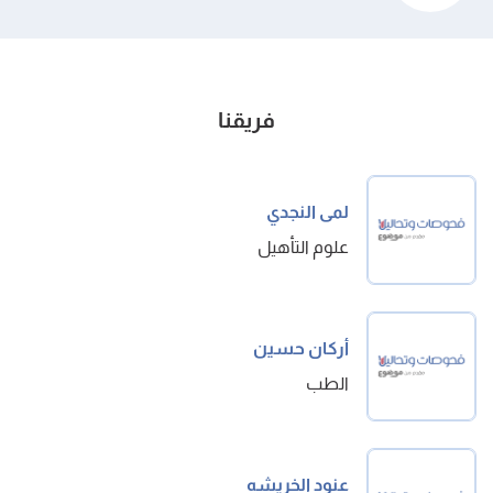
فريقنا
لمى النجدي
علوم التأهيل
أركان حسين
الطب
عنود الخريشه