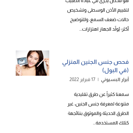
هو فحص يجرى في عيادة الطبيب
لتقييم الأذن الوسطى وتشخيص
حالات ضعف السمع، وللتوضيح
أكثر؛ يُولّد الجهاز اهتزازات...
فحص جنس الجنين المنزلي
(في البول)
أبرار البسيوني
|
17 فبراير 2022
سمعنا كثيراً عن طرق تقليدية
متنوعة لمعرفة جنس الجنين، غير
الطرق الحديثة والموثوق بنتائجها؛
كتلك المستخدمة...