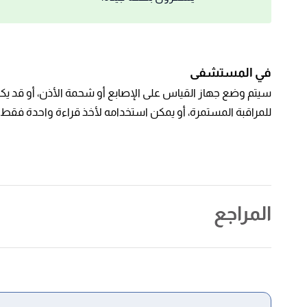
في المستشفى
سيتم وضع جهاز القياس على الإصابع أو شحمة الأذن، أو قد يكون
للمراقبة المستمرة، أو يمكن استخدامه لأخذ قراءة واحدة فقط، وي
المراجع
أ
ب
،
fda
"Pulse Oximeter Accuracy and Limitations: FDA Safety Communication"
^
Edited.
أ
ب
,
healthline
, Retrieved 29/11/2022. Edited.
"Pulse Oximetry: Purpose, Uses, and How to Take a Reading"
^