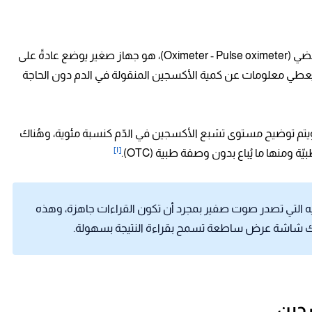
جهاز قياس نسبة الأكسجين أو كما يُعرَف بمقياس التأكسج النبضي (Oximeter - Pulse oximeter)، هو جهاز صغير يوضع عادةً على
عطي معلومات عن كمية الأكسجين المنقولة في الدم دون الحاجة
هزة قياس نسبة الأكسجين رقمين أو 3 أرقام، ويتم توضيح مستوى تشبع الأكسجين في الدّم كنسبة مئوية، وهُناك
[١]
منها ما يُباع بدون وصفة طبية (OTC).
ه التي تصدر صوت صفير بمجرد أن تكون القراءات جاهزة، وهذه
متلك شاشة عرض ساطعة تسمح بقراءة النتيجة بسهولة.
سجين