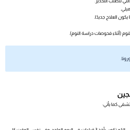
لتي تتطلب التخدير.
ميلي.
يكون العلاج جديدًا.
نوم (أثناء فحوصات دراسة النوم).
ونا.
جين
شفى كما يأتي:
أفضل طريقة لتتبع معدل ضربات القلب ومستوى الأكسجين في الدّم تكون بأخذ 3 قراءات في اليوم الواحد، وفي نفس الوقت كل