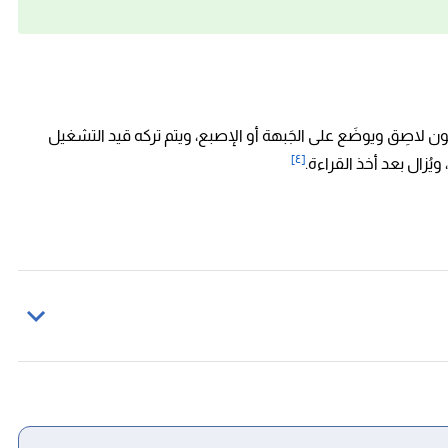
 لاصِق ويوضَع على الجَبهة أو الإصبع، ويتم تركه قيد التشغيل
[٤]
ُزال بعد أخذ القراءة.
، اطّلع عليه بتاريخ 29/11/2022.