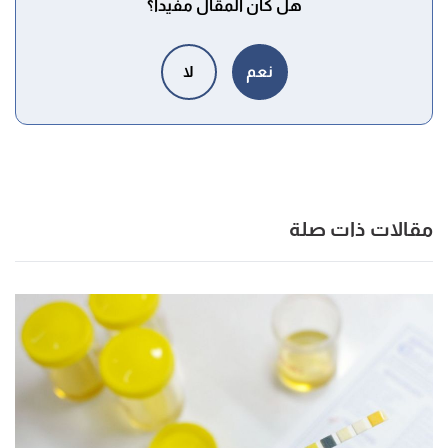
نيتروجين (
BUN).
هل كان المقال مفيداً؟
شرب بعض السوائل مثل الكافيين يؤدي إلى فقدان الماء من
فحص غازات الدم.
الجسم أو الانتفاخ، مما يؤثر على تركيز الكلورايد.
فحص تركيز الأيونات الأخرى مثل الصوديوم والبوتاسيوم في
نعم
لا
تناول مدرات البول قد يغير مستويات الكلورايد.
البول.
[٢]
التسريب المفرط للمحلول الملحي يزيد من تركيز الكلورايد.
فحص الحمضيّة القاعديّة (
pH) للبول.
تناول بعض الأدوية يزيد تركيز الكلورايد كما ذكر سابقا مثل:
الكورتيزون، الاستروجين، كلوريد الألمنيوم، ومضادات الالتهاب
[٨]
غير الستيرويدية.
مقالات ذات صلة