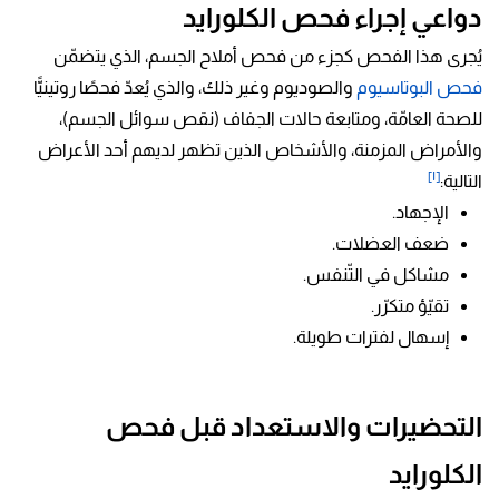
دواعي إجراء فحص الكلورايد
يُجرى هذا الفحص كجزء من فحص أملاح الجسم، الذي يتضمّن
فحص البوتاسيوم
والصوديوم وغير ذلك، والذي يُعدّ فحصًا روتينيًّا
للصحة العامّة، ومتابعة حالات الجفاف (نقص سوائل الجسم)،
والأمراض المزمنة، والأشخاص الذين تظهر لديهم أحد الأعراض
[١]
التالية:
الإجهاد.
ضعف العضلات.
مشاكل في التّنفس.
تقيّؤ متكرّر.
إسهال لفترات طويلة.
التحضيرات والاستعداد قبل فحص
الكلورايد