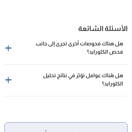
الأسئلة الشائعة
هل هناك فحوصات أخرى تجرى إلى جانب
فحص الكلورايد؟
نعم، هناك عدة فحوصات تجرى إلى جانب فحص الكلورايد مثل:
[٣]
هل هُناك عوامل تؤثر في نتائج تحليل
الكلورايد؟
فحص تركيز الأيونات الأخرى مثل الصوديوم والبوتاسيوم في
الدّم، والتي تساعد في حفظ التوازن الحمضي القاعدي.
[٣]
نعم، هناك عدّة عوامل تؤثّر في نتائج الفحص منها:
تحليل البول البسيط والذي يساعد في الكشف عن أيّة مشاكل
كمّية السّوائل التي يستهلكها الجسم أو يفقدها قد تؤثر على
تتعلّق بالكلى أو بالمسالك البوليّة.
النتيجة.
فحص سكر الدم أو الغلوكوز.
التقيؤ أو الإسهال يؤديان إلى فقدان كميات كبيرة من السوائل
فحص وظائف الكلى
الذي يتضمن تحليل الكرياتينين واليوريا
مما يقلّل تركيز الكلورايد في الجسم.