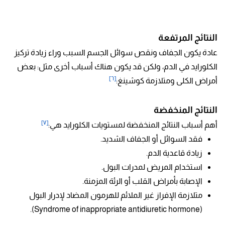
النتائج المرتفعة
عادة يكون الجفاف ونقص سوائل الجسم السبب وراء زيادة تركيز
الكلورايد في الدم، ولكن قد يكون هناك أسباب أخرى مثل: بعض
[٦]
أمراض الكلى ومتلازمة كوشينغ:
النتائج المنخفضة
[٧]
أهم أسباب النتائج المنخفضة لمستويات الكلورايد هي:
فقد السوائل أو الجفاف الشديد.
زيادة قاعدية الدم.
استخدام المريض لمدرات البول.
الإصابة بأمراض القلب أو الرئة المزمنة.
متلازمة الإفراز غير الملائم للهرمون المضاد لإدرار البول
(Syndrome of inappropriate antidiuretic hormone).