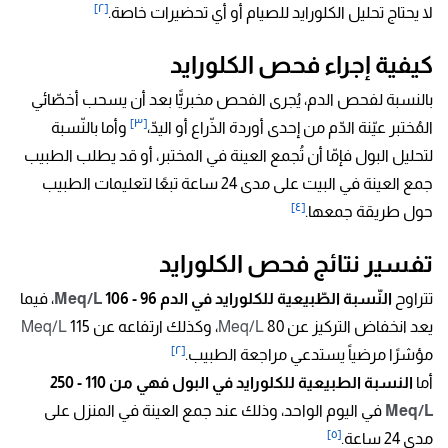
[٢]
لا يحتاج تحليل الكلورايد للصيام أو أي تحضيرات خاصة.
كيفية إجراء فحص الكلورايد
بالنسبة لفحص الدم، يُجرى الفحص مخبريًّا بعد أن يسحب أخصّائي
[٣]
المُختبر عيّنة الدّم من إحدى أوردة الذّراع أو اليدّ،
وأما بالنّسبة
لتحليل البول فإمّا أن تُجمع العينة في المختبر، أو قد يطلب الطبيب
جمع العينة في البيت على مدى 24 ساعة تبعًا لتعليمات الطبيب
[٤]
حول طريقة جمعها.
تفسير نتائج فحص الكلورايد
تتراوح
النّسبة الطّبيعية للكلورايد في الدم 96 - 106
Meq/L
، فيما
يعد انخفاض التركيز عن 80
Meq/L
، وكذلك ارتفاعه عن 115
Meq/L
[٢]
مؤشرًا مرضياً يستدعي مراجعة الطبيب.
أما
النسبة الطبيعية للكلورايد في البول فهي من 110 - 250
Meq/L
في اليوم الواحد، وذلك عند جمع العينة في المنزل على
[٥]
مدى 24 ساعة.