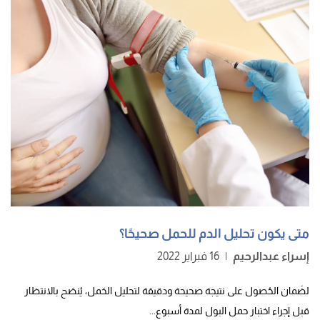
verywellhealth
, Retrieved 17/1/2022. Edited.
متى يكون تحليل الدم للحمل صحيحًا؟
إسراء عبدالرحيم
|
16 فبراير 2022
لضَمان الحُصول على نتيجة صحيحة ودقيقة لتحليل الحَمل، يُنصَح بالانتظار
قبل إجراء اختبار حمل البول لمدة أسبوع...