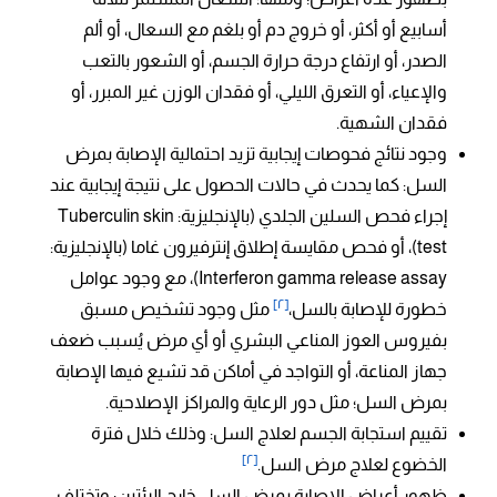
أسابيع أو أكثر، أو خروج دم أو بلغم مع السعال، أو ألم
الصدر، أو ارتفاع درجة حرارة الجسم، أو الشعور بالتعب
والإعياء، أو التعرق الليلي، أو فقدان الوزن غير المبرر، أو
فقدان الشهية.
وجود نتائج فحوصات إيجابية تزيد احتمالية الإصابة بمرض
السل: كما يحدث في حالات الحصول على نتيجة إيجابية عند
إجراء فحص السلين الجلدي (بالإنجليزية: Tuberculin skin
test)، أو فحص مقايسة إطلاق إنترفيرون غاما (بالإنجليزية:
Interferon gamma release assay)، مع وجود عوامل
[٢]
خطورة للإصابة بالسل،
مثل وجود تشخيص مسبق
بفيروس العوز المناعي البشري أو أي مرض يُسبب ضعف
جهاز المناعة، أو التواجد في أماكن قد تشيع فيها الإصابة
بمرض السل؛ مثل دور الرعاية والمراكز الإصلاحية.
تقييم استجابة الجسم لعلاج السل: وذلك خلال فترة
[٢]
الخضوع لعلاج مرض السل.
ظهور أعراض الإصابة بمرض السل خارج الرئتين: وتختلف