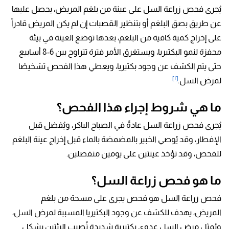
يُجرى فحص زراعة السل على عينة من بلغم المريض، يحصل عليها
عن طريق بصق البلغم أو بتنظير القصبات إن لم يكن المريض قادراً
على إخراج كمية كافية من البلغم، بعدها توضع العينة في بيئة
محفزة لنمو البكتيريا، ويستغرق الأمر فترة تتراوح بين 6-8 أسابيع
حتى يتم الكشف عن وجود بكتيريا، ويعطي هذا الفحص تشخيصًا
[١]
لمرض السل.
ما هي شروط إجراء هذا الفحص؟
يُجرى فحص زراعة السل عادةً في الصباح الباكر، ويُفضل قبل
الإفطار، وقد يُوصي الخبير بالمضمضة بالماء قبل إخراج عينة البلغم
للفحص، وقد تؤخذ عينتين على يومين منفصلين.
ما هو فحص زراعة السل؟
فحص زراعة السل هو فحص يجرى على مسحة من بلغم
المريض، يهدف للكشف عن وجود ا
لبكتيريا المسببة لمرض السل،
ويُمثل مرض السل عدوى بكتيرية شديدة تُصيب الرئتين بشكلٍ