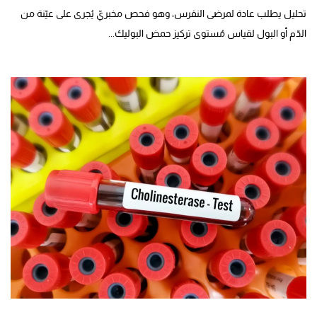
تحليل يطلب عادة لمرضى النقرس، وهو فحص مخبريّ يُجرى على عيّنة من
الدّم أو البول لقياس مُستوى تركيز حمض البوليك...