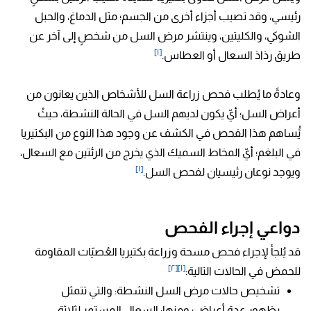
رئيسي، وقد تصيب أجزاء أخرى من الجسم؛ مثل الدماغ، والحبل
الشوكي، والكليتين، وينتشر مرض السل من شخصٍ إلى آخر عن
[١]
طريق رذاذ السعال أو العطاس.
وعادةً ما يُطلب فحص زراعة السل للأشخاص الذين يعانون من
أعراض السل؛ أيّ يكون لديهم السل في الحالة النشطة، حيثُ
يًُساهم هذا الفحص في الكشف عن وجود هذا النوع من البكتيريا
في البلغم؛ أيّ المخاط السميك الذي يخرج من الرئتين مع السعال،
[١]
ويوجد نوعان رئيسيان لفحص السل.
دواعي إجراء الفحص
قد يُلجأ لإجراء فحص مسحة وزراعة بكتيريا العُصيّات المقاومة
[٢]
[١]
للحمض في الحالات التالية:
تشخيص حالات مرض السل النشطة: والتي تتمثل
بظهور عدة أعراض؛ ومنها: السعال المستمر لثلاثة