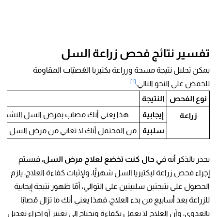
تفسير نتائج فحص زراعة السل
يمكن تحليل نتيجة مسحة وزراعة بكتيريا العُصيّات المقاومة
[١]
للحمض على النحو التالي:
نوع الفحص
النتيجة
إيجابية
هذا يعني أنك مصاب بمرض السل النشط أو أ
زراعة
سلبية
من المحتمل أنك لا تعاني من مرض السل النشط،
يجدر بالذكر أنه ف
ي حال كنت تخضع لعلاج مرض السل
، فيستم
إجراء فحص زراعة لبكتيريا السل شهريًًا، ولإثبات كفاءة العلاج، يلزم
الحصول على نتيجتين سلبيتين على التوالي، أمّا ظهور نتيجة إيجابية
للزراعة بعد أسابيع من بدء العلاج، فهذا يعني أنك ما تزال مُصابًا
بالعدوى، وأن العلاج لا يعمل بكفاءة ويحتاج إلى تغيير أو إجراء تعديل