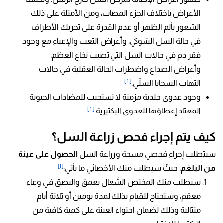
الأعراض باختلاف الجزء المصاب، ومن الأمثلة على ذلك
الشعور بألم الظهر أو عدم القدرة على تحريك الأطراف
في حالة السل الشوكي، وأعراض التعب والإعياء مع وجود
فقر دم في حالات السل التي تصيب نخاع العظم،
وأعراض الصداع واضطراب الحالة العقلية في حالات
[٢]
التهاب السحايا السلّي.
وجود عدوى جلدية مزمنة لا تستجيب للمضادات الحيوية
[٢]
المعتاد إعطاؤها للعدوى البكتيرية.
كيف يتم إجراء فحص زراعة السل؟
سيتطلب إجراء فحصي مسحة وزراعة السل
الحصول على عينة
[١]
من البلغم
، حيثُ سيطلب منك الأخصائي ما يأتي:
سيطلب منك المختص السُّعال بعمق والبصق في وعاء
معقم، وستحتاج للقيام بذلك لمدة يومين أو ثلاثة أيام
متتالية وذلك لضمان احتواء العينة على كمية كافية من