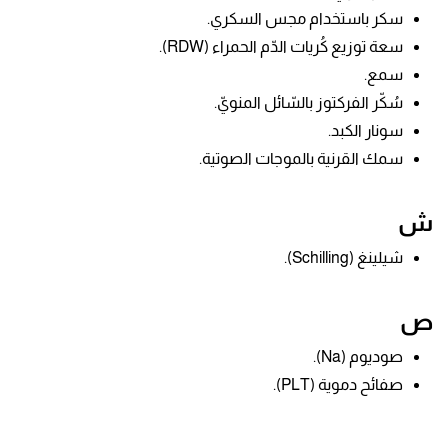
سكر باستخدام مجس السكري.
سعة توزيع كُريات الدّم الحمراء (RDW).
سمع.
سُكّر الفركتوز بالسّائل المنويّ.
سونار الكبد.
سمك القرنية بالموجات الصوتية.
ش
شيلينغ (Schilling).
ص
صوديوم (Na).
صفائح دموية (PLT).