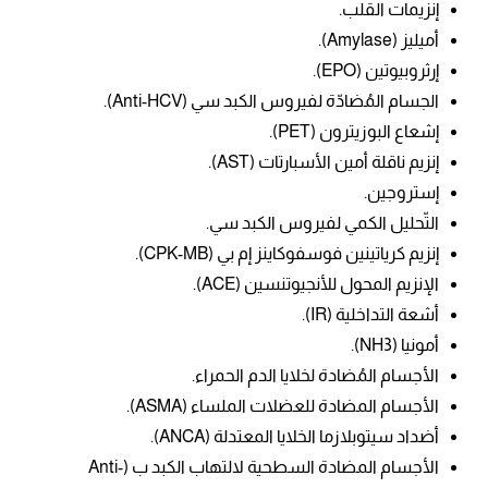
إنزيمات القلب.
أميليز (
Amylase).
إرثروبيوتين (EPO).
ال
جسام المُضادّة لفيروس الكبد سي (Anti-HCV).
إشعاع البوزيترون (PET).
إنزيم ناقلة أمين الأسبارتات (AST).
إستروجين.
التّحليل الكمي لفيروس الكبد سي.
إنزيم كرياتينين فوسفوكاينز إم بي (CPK-MB).
الإنزيم المحول للأنجيوتنسين (ACE).
أشعة التداخلية (IR).
أمونيا
(NH3).
الأجسام المُضادة لخلايا الدم الحمراء.
الأجسام المضادة للعضلات الملساء (ASMA).
أضداد سيتوبلازما الخلايا المعتدلة (ANCA).
الأجسام المضادة السطحية لالتهاب الكبد ب (Anti-