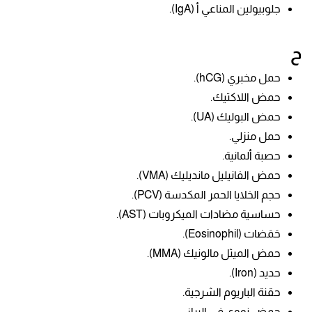
جلوبيولين المناعي أ (IgA).
ح
حمل مخبري (hCG).
حمض اللاكتيك.
حمض البوليك (UA).
حمل منزلي.
حصبة ألمانية.
حمض الفانيليل مانديليك (VMA).
حجم الخلايا الحمر المكدسة (PCV).
حساسية مضادات الميكروبات (AST).
حَمَضات (Eosinophil).
حمض الميثل مالونيك (MMA).
حديد (Iron).
حقنة الباريوم الشرجية.
حمض نووي في البراز.