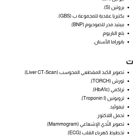
بروتين (S).
بكتيريا عقدية للمجموعة ب (GBS).
بيبتيد مدر للصوديوم (BNP).
بلع الباريوم.
بانوراما الأسنان.
ت
تصوير الكبد المقطعي المحوسب (Liver CT-Scan).
تورش (TORCH).
تراكمي (HbA1c).
تروبونين (
Troponin I
).
تيفوئيد.
تحمل اللاكتوز.
تصوير الثّدي الإشعاعي (Mammogram).
تخطيط كهرباء القلب (ECG).