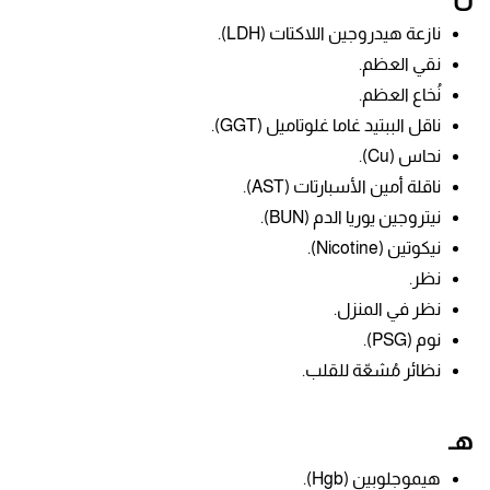
نازعة هيدروجين اللاكتات (LDH).
نقي العظم.
نُخاع العظم.
ناقل الببتيد غاما غلوتاميل (GGT).
نحاس (Cu).
ناقلة أمين الأسبارتات (AST).
نيتروجين يوريا الدم (BUN).
نيكوتين
(Nicotine).
نظر.
نظر في المنزل.
نوم (PSG).
نظائر مُشعّة للقلب.
هـ
هيموجلوبين (Hgb).