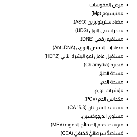
مرض المقوسات.
مغنيسيوم (Mg).
مضاد ستربتوليزين (ASO).
مخدرات في البول (UDS).
مستقيم رقمي (DRE).
مضادات الحمض النووي (Anti-DNA).
مستقبِل عامل نمو البشرة الثاني (HER2).
مُتدثرة (Chlamydia).
مسحة الحلق.
مسحة الدم.
مؤشرات الورم.
مكداس الدم (PCV).
مستضد السرطان (CA 15-3).
مستوى الديجوكسين.
متوسط حجم الصفائح الدموية (MPV).
مُستَضِدُّ سرطانِيُّ مُضغِيّ (CEA).