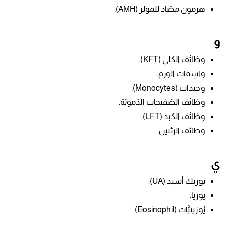
هرمون مضاد للمولر (AMH).
و
وظائف الكلى (KFT).
واسِمات الورم.
وحيدات (Monocytes).
وظائف الصّفيحات الدّمويّة.
وظائف الكبد (LFT).
وظائف الرئتين.
ي
يوريك أسيد (UA).
يوريا.
يُوزينيَّات (Eosinophil).