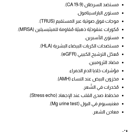
مستضد السرطان (CA 19-9).
مستوى الباراسيتامول.
موجات فوق صوتية عبر المستقيم (TRUS).
مُكورات عنقوديّة ذهبيّة مُقاومة للميثيسيلين (MRSA).
مستوى الأسبرين.
مستضدات الكريات البيضاء البشرية (HLA).
مُعدّل الترشيح الكبيبي (eGFR).
مضاد الثرومبين.
مؤشرات خلايا الدم الحمراء.
مخزون البيض عند النساء (AMH).
مُخدرات في الشّعر.
مخطط صدى القلب عند الإجهاد (Stress echo).
مغنيسيوم في البول (Mg urine test).
معادن الشعر.
ن