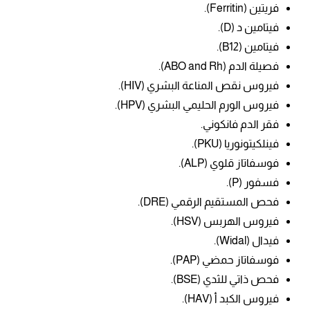
فريتين (
Ferritin).
فيتامين د (D).
فيتامين (B12).
فصيلة الدم (ABO and Rh).
فيروس نقص المناعة البشري (HIV).
فيروس الورم الحليمي البشري (HPV).
فقر الدم فانكوني.
فينلكيتونوريا (PKU).
فوسفاتاز قلوي (ALP).
فسفور (P).
فحص ال
مستقيم الرقمي (DRE).
فيروس الهربس (HSV).
فيدال (
Widal).
فوسفاتاز حمضي (PAP).
فحص ذاتي للثدي (BSE).
فيروس الكبد أ (HAV).