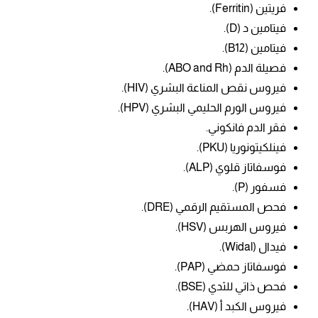
فريتين (
Ferritin).
فيتامين د (D).
فيتامين (B12).
فصيلة الدم (ABO and Rh).
فيروس نقص المناعة البشري (HIV).
فيروس الورم الحليمي البشري (HPV).
فقر الدم فانكوني.
فينلكيتونوريا (PKU).
فوسفاتاز قلوي (ALP).
فسفور (P).
فحص ال
مستقيم الرقمي (DRE).
فيروس الهربس (HSV).
فيدال (
Widal).
فوسفاتاز حمضي (PAP).
فحص ذاتي للثدي (BSE).
فيروس الكبد أ (HAV).