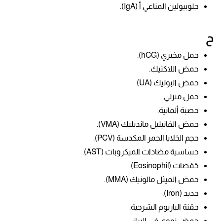
جلوبيولين المناعي أ (IgA).
ح
حمل مخبري (hCG).
حمض اللاكتيك.
حمض البوليك (UA).
حمل منزلي.
حصبة ألمانية.
حمض الفانيليل مانديليك (VMA).
حجم الخلايا الحمر المكدسة (PCV).
حساسية مضادات الميكروبات (AST).
حَمَضات (Eosinophil).
حمض الميثل مالونيك (MMA).
حديد (Iron).
حقنة الباريوم الشرجية.
حمض نووي في البراز.