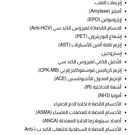
إنزيمات القلب.
أميليز (
Amylase).
إرثروبيوتين (EPO).
ال
جسام المُضادّة لفيروس الكبد سي (Anti-HCV).
إشعاع البوزيترون (PET).
إنزيم ناقلة أمين الأسبارتات (AST).
إستروجين.
التّحليل الكمي لفيروس الكبد سي.
إنزيم كرياتينين فوسفوكاينز إم بي (CPK-MB).
الإنزيم المحول للأنجيوتنسين (ACE).
أشعة التداخلية (IR).
أمونيا
(NH3).
الأجسام المُضادة لخلايا الدم الحمراء.
الأجسام المضادة للعضلات الملساء (ASMA).
أضداد سيتوبلازما الخلايا المعتدلة (ANCA).
الأجسام المضادة السطحية لالتهاب الكبد ب (Anti-