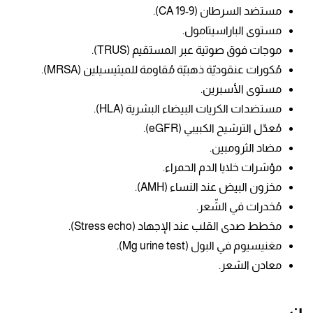
مستضد السرطان (CA 19-9).
مستوى الباراسيتامول.
موجات فوق صوتية عبر المستقيم (TRUS).
مُكورات عنقوديّة ذهبيّة مُقاومة للميثيسيلين (MRSA).
مستوى الأسبرين.
مستضدات الكريات البيضاء البشرية (HLA).
مُعدّل الترشيح الكبيبي (eGFR).
مضاد الثرومبين.
مؤشرات خلايا الدم الحمراء.
مخزون البيض عند النساء (AMH).
مُخدرات في الشّعر.
مخطط صدى القلب عند الإجهاد (Stress echo).
مغنيسيوم في البول (Mg urine test).
معادن الشعر.
ن