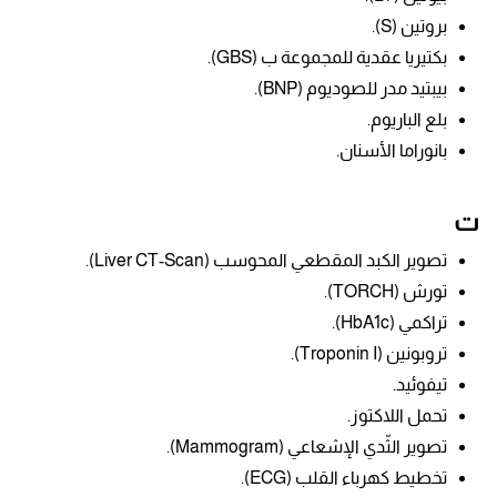
بروتين (S).
بكتيريا عقدية للمجموعة ب (GBS).
بيبتيد مدر للصوديوم (BNP).
بلع الباريوم.
بانوراما الأسنان.
ت
تصوير الكبد المقطعي المحوسب (Liver CT-Scan).
تورش (TORCH).
تراكمي (HbA1c).
تروبونين (
Troponin I
).
تيفوئيد.
تحمل اللاكتوز.
تصوير الثّدي الإشعاعي (Mammogram).
تخطيط كهرباء القلب (ECG).