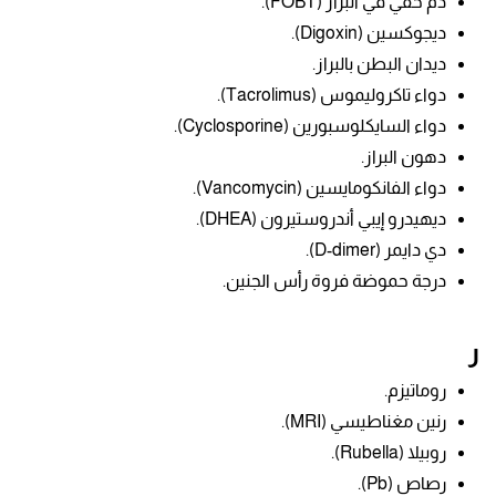
دم خفي في البراز (FOBT).
ديجوكسين (
Digoxin).
ديدان البطن بالبراز.
دواء تاكروليموس
(Tacrolimus).
دواء السايكلوسبورين
(Cyclosporine).
دهون البراز.
دواء الفانكومايسين (
Vancomycin).
ديهيدرو إيبي أندروستيرون (DHEA).
دي دايمر (D-dimer).
درجة حموضة فروة رأس الجنين.
ر
روماتيزم.
رنين مغناطيسي (MRI).
روبيلا (
Rubella).
رصاص
(Pb).