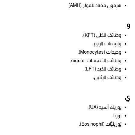
هرمون مضاد للمولر (AMH).
و
وظائف الكلى (KFT).
واسِمات الورم.
وحيدات (Monocytes).
وظائف الصّفيحات الدّمويّة.
وظائف الكبد (LFT).
وظائف الرئتين.
ي
يوريك أسيد (UA).
يوريا.
يُوزينيَّات (Eosinophil).