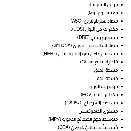
مرض المقوسات.
مغنيسيوم (Mg).
مضاد ستربتوليزين (ASO).
مخدرات في البول (UDS).
مستقيم رقمي (DRE).
مضادات الحمض النووي (Anti-DNA).
مستقبِل عامل نمو البشرة الثاني (HER2).
مُتدثرة (Chlamydia).
مسحة الحلق.
مسحة الدم.
مؤشرات الورم.
مكداس الدم (PCV).
مستضد السرطان (CA 15-3).
مستوى الديجوكسين.
متوسط حجم الصفائح الدموية (MPV).
مُستَضِدُّ سرطانِيُّ مُضغِيّ (CEA).