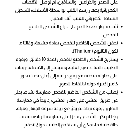
على الصدر، والذراعين، والساقين، ثم توصل الأقطاب
الكهربائية بجهاز رسم القلب بواسطة الأسلاك؛ لتسجيل
النشاط الكهربائي للقلب أثناء الاختبار.
يُثبت سوار ضغط الدم على ذراع الشّخص الخاضع
للفحص.
يُحقن الشّخص الخاضع للفحص بمادة مشعة، وغالبًا ما
تكون الثاليوم (Thallium).
يستريح الشّخص الخاضع للفحص لمدة 10 دقائق، ويقوم
الطبيب بالتقاط صور لقلبه، وسيحتاج إلى الاستلقاء بثبات
على طاولة مبطنة مع رفع ذراعيه إلى أعلى؛ بحيث تدور
كاميرا كبيرة حوله لالتقاط الصور.
يُطلب من الشّخص الخاضع للفحص ممارسة نشاط بدني
عن طريق المشي على جهاز المشي؛ إذ يبدأ في ممارسة
التمارين بقوة تزداد تدريجيًا مع زيادة سرعة الجهاز وميله،
وإذا لم يكن الشّخص قادرًا على ممارسة الرياضة بسبب
حالة طبية ما، يمكن أن يستخدم الطبيب دواءً لتحفيز