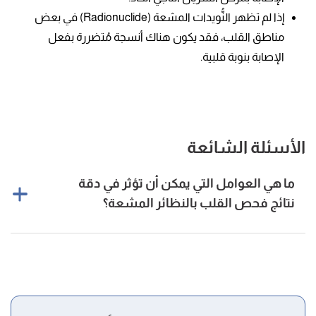
إذا لم تظهر النُّويدات المشعة (Radionuclide) في بعض
مناطق القلب، فقد يكون هناك أنسجة مُتضررة بفعل
الإصابة بنوبة قلبية.
الأسئلة الشائعة
ما هي العوامل التي يمكن أن تؤثر في دقة
نتائج فحص القلب بالنظائر المشعة؟
يمكن أن تؤثر مجموعة من العوامل في دقة نتائج فحص القلب
[٧]
بالنظائر المشعة، وتشمل هذه العوامل:
استخدام الأدوية التي تحتوي على مادّة الثيوفيلين
(Theophylline).