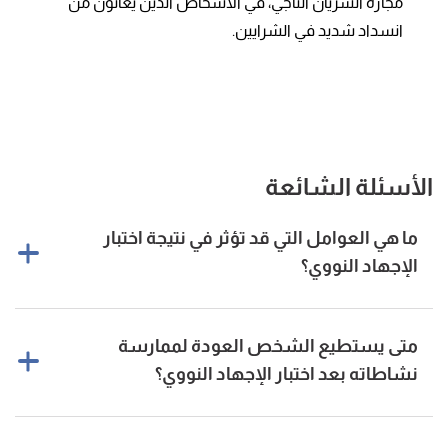
مجازة الشريان التاجي، في الأشخاص الذين يعانون من
انسداد شديد في الشرايين.
الأسئلة الشائعة
ما هي العوامل التي قد تؤثر في نتيجة اختبار
الإجهاد النووي؟
قد تُسبّب بعض الأعضاء والهياكل الموجودة في الجسم بعض
متى يستطيع الشخص العودة لممارسة
النتائج الإيجابية الخاطئة، ولكن من الممكن اتخاذ إجراءات خاصة
[٦]
لتجنب هذه المشكلة.
نشاطاته بعد اختبار الإجهاد النووي؟
يستطيع الشخص العودة لممارسة نشاطاته الطبيعية بعد