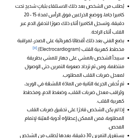
يُطلب من الشخص بعد ذلك الاستلقاء بثباتٍ شديدٍ تحت
كاميرا جاما، ووضع الذراعين فوق الرأس لمدة 15 - 20
دقيقة، وتسجل الكاميرا أثناء ذلك صورًا لتدفق الدم عبر
القلب أثناء الراحة.
يضع الفني بعد ذلك أقطابًا كهربائية على الصدر، لمراقبة
[٥]
مخطط كهربية القلب (
Electrocardiogram).
سيبدأ الشخص بالمشي على جهاز للمشي بطريقة
منتظمة، ومن ثم تزداد صعوبة التمرين حتى الوصول
لمعدل ضربات القلب المطلوب.
ثم تُحقن الجرعة الثانية من المادّة المُشعّة في الوريد،
ويُراقب معدل ضربات القلب، وضغط الدم، ومخطط
كهربية القلب.
إذا لم يكن الشخص قادرًا على تحقيق ضربات القلب
المطلوبة، فمن الممكن إعطاؤه أدوية مُعيّنة لإتمام
الفحص.
يستغرق التمرين 30 دقيقة، بعدها يُطلب من الشخص