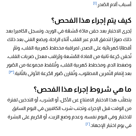
[١]
أسباب آلام الصّدر.
كيف يتم إجراء هذا الفحص؟
يُجرى الاختبار بعد حقن مادّة مُشعّة في الوريد، وتسجل الكاميرا بعد
ذلك صورًا لتدفق الدم عبر القلب أثناء الراحة، ويضع الفني بعد ذلك
أقطابًا كهربائية على الصدر، لمراقبة مخطط كهربية القلب، وثمّ
تُحقن جُرعة ثانية من المادة المُشعة ويُراقب معدل ضربات القلب،
وضغط الدم، ومخطط كهربية القلب، وتُتلقط مجموعة من الصّور
[٣]
بعد إتمام التّمرين المطلوب، وتُقارن صُور الجُرعة الأولى بالثّانية.
ما هي شروط إجراء هذا الفحص؟
يتطلّب هذا الاختبار الامتناع عن الأكل، أو الشرب، أو التدخين لفترة
من الوقت قبل الإجراء، وتجنب شرب الكافيين في اليوم السابق
للاختبار وفي اليوم نفسه، وعدم وضع الزيت، أو الكريم على البشرة
[٢]
في يوم اختبار الإجهاد.