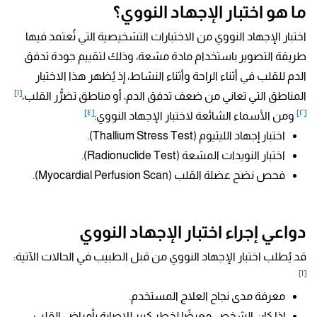
ما هو اختبار الإجهاد النووي؟
اختبار الإجهاد النووي من الاختبارات التشخيصية التي تُعتمد فيها
طريقة التصوير باستخدام مادة مشعة، وذلك لتقييم جودة تدفق
الدم للقلب في أثناء الراحة وأثناء النشاط، إذ يُظهر هذا الاختبار
[١]
المناطق التي تعاني من ضعف تدفق الدم، أو مناطق تضرُّر القلب،
[٤]
[٢]
ومن الأسماء الشائعة لاختبار الإجهاد النووي:
اختبار إجهاد الليثيوم (Thallium Stress Test).
اختبار النويدات المشعة (Radionuclide Test).
فحص نضح عضلة القلب (Myocardial Perfusion Scan).
دواعي إجراء اختبار الإجهاد النووي
قد يُطلب اختبار الإجهاد النووي من قبل الطبيب في الحالات الآتية:
[١]
معرفة مدى نجاح العلاج المستخدم.
إذا كان الشخص معرضًا لخطر كبير للإصابة بأمراض القلب